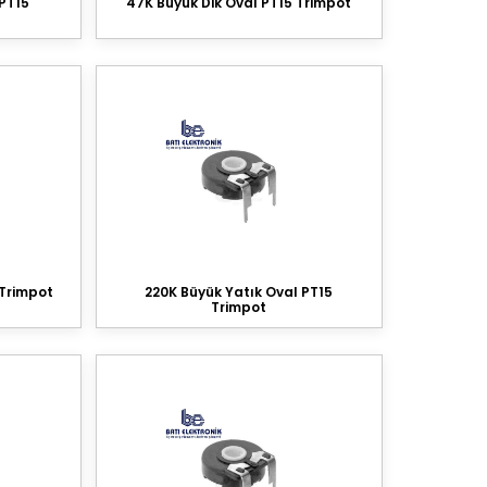
 PT15
47K Büyük Dik Oval PT15 Trimpot
 Trimpot
220K Büyük Yatık Oval PT15
Trimpot