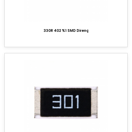
330R 402 %1 SMD Direnç