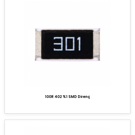
100R 402 %1 SMD Direnç