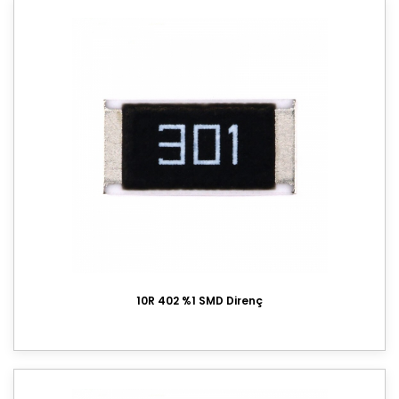
10R 402 %1 SMD Direnç