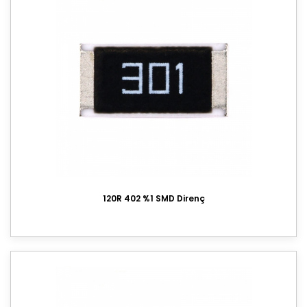
120R 402 %1 SMD Direnç