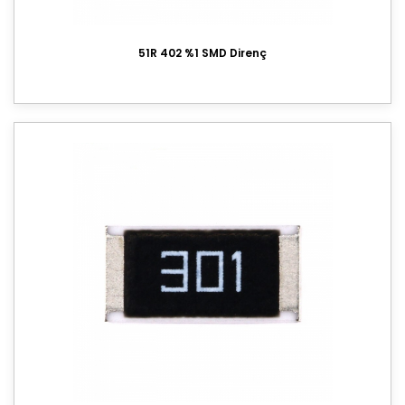
51R 402 %1 SMD Direnç