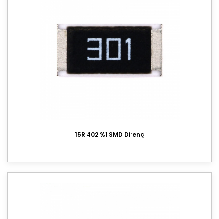
15R 402 %1 SMD Direnç