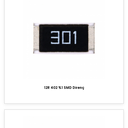
12R 402 %1 SMD Direnç