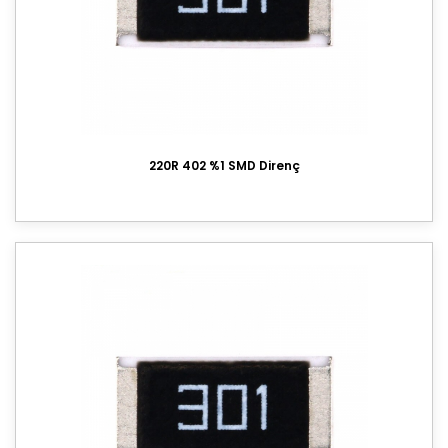
220R 402 %1 SMD Direnç