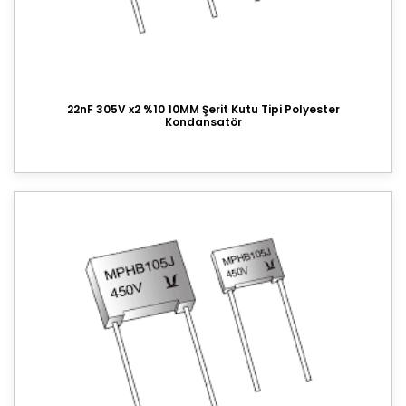
Buzzer
Konnektör
22nF 305V x2 %10 10MM Şerit Kutu Tipi Polyester
Entegre Soketi
Kondansatör
Trimpot
Sigorta
Potansiyometre
Cihaz Düğmesi
Bobin
Lehim Teli