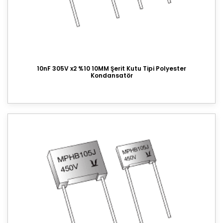
Klemens
Direnç
Diyot
10nF 305V x2 %10 10MM Şerit Kutu Tipi Polyester
Kondansatör
Kristal
Led
Transistör
Voltaj Regülatörü
Entegre
Mosfet
Varistör