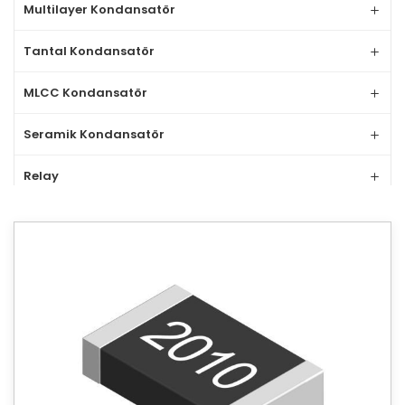
Multilayer Kondansatör
Tantal Kondansatör
MLCC Kondansatör
Seramik Kondansatör
Relay
Klemens
Direnç
THT Direnç
SMD Direnç
402 %5 SMD Direnç