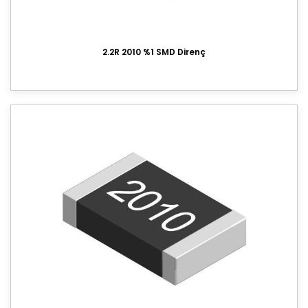
Voltaj Regülatörü
Entegre
2.2R 2010 %1 SMD Direnç
Mosfet
Varistör
Buzzer
Konnektör
Entegre Soketi
Trimpot
Sigorta
Potansiyometre