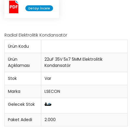
Detayı İncele
Konnektör
Entegre Soketi
Radial Elektrolitik Kondansatör
Trimpot
Ürün Kodu
Sigorta
Ürün
22uF 35V 5x7 5MM Elektrolitik
Açıklaması
Kondansatör
Potansiyometre
Stok
Var
Cihaz Düğmesi
Marka
LSECON
Bobin
Gelecek Stok
Lehim Teli
Paket Adedi
2.000