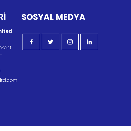
Rİ
SOSYAL MEDYA
imited
imkent
r-
9
kltd.com