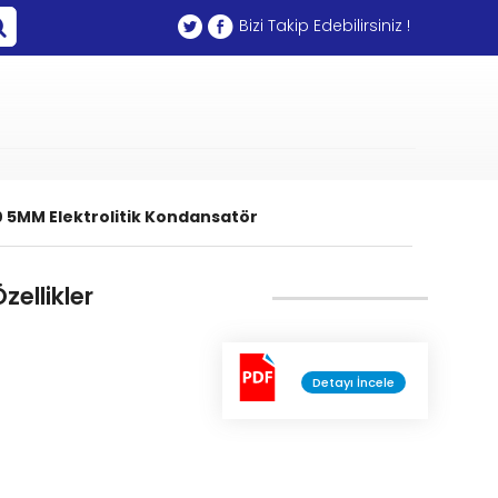
Bizi Takip Edebilirsiniz !
0 5MM Elektrolitik Kondansatör
zellikler
Detayı İncele