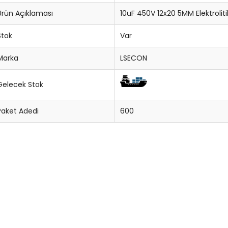
Ürün Açıklaması
10uF 450V 12x20 5MM Elektrolit
Stok
Var
Marka
LSECON
Gelecek Stok
Paket Adedi
600