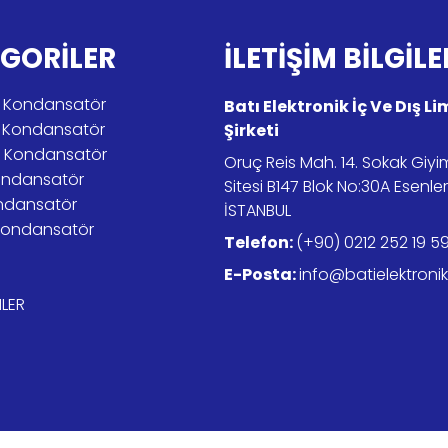
GORİLER
İLETİŞİM BİLGİLE
tik Kondansatör
Batı Elektronik İç Ve Dış L
r Kondansatör
Şirketi
er Kondansatör
Oruç Reis Mah. 14. Sokak Giy
ondansatör
Sitesi B147 Blok No:30A Esenle
ndansatör
İSTANBUL
Kondansatör
Telefon:
(+90) 0212 252 19 5
E-Posta:
info@batielektroni
LER