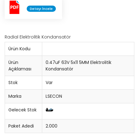
Detayı İncele
Konnektör
Entegre Soketi
Radial Elektrolitik Kondansatör
Trimpot
Ürün Kodu
Sigorta
Ürün
0.47uF 63V 5x11 5MM Elektrolitik
Açıklaması
Kondansatör
Potansiyometre
Stok
Var
Cihaz Düğmesi
Marka
LSECON
Bobin
Gelecek Stok
Lehim Teli
Paket Adedi
2.000