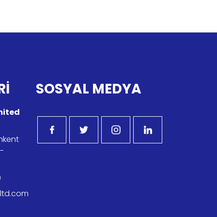
Rİ
SOSYAL MEDYA
imited
imkent
r-
9
kltd.com