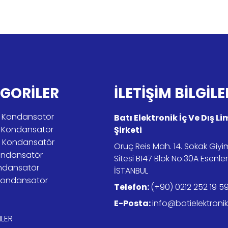
GORİLER
İLETİŞİM BİLGİLE
tik Kondansatör
Batı Elektronik İç Ve Dış L
r Kondansatör
Şirketi
er Kondansatör
Oruç Reis Mah. 14. Sokak Giy
ondansatör
Sitesi B147 Blok No:30A Esenle
ndansatör
İSTANBUL
Kondansatör
Telefon:
(+90) 0212 252 19 5
E-Posta:
info@batielektroni
LER