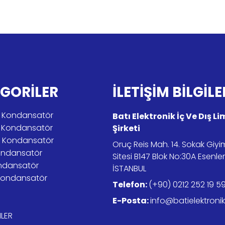
GORİLER
İLETİŞİM BİLGİLE
tik Kondansatör
Batı Elektronik İç Ve Dış L
r Kondansatör
Şirketi
er Kondansatör
Oruç Reis Mah. 14. Sokak Giy
ondansatör
Sitesi B147 Blok No:30A Esenle
ndansatör
İSTANBUL
Kondansatör
Telefon:
(+90) 0212 252 19 5
E-Posta:
info@batielektroni
LER