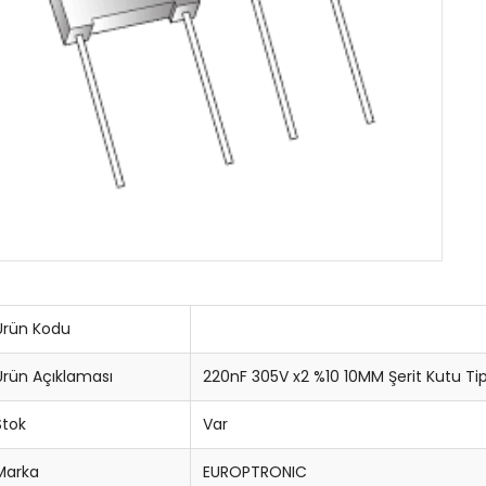
Ürün Kodu
Ürün Açıklaması
220nF 305V x2 %10 10MM Şerit Kutu Ti
Stok
Var
Marka
EUROPTRONIC