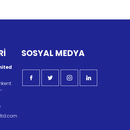
Rİ
SOSYAL MEDYA
imited
imkent
r-
9
kltd.com