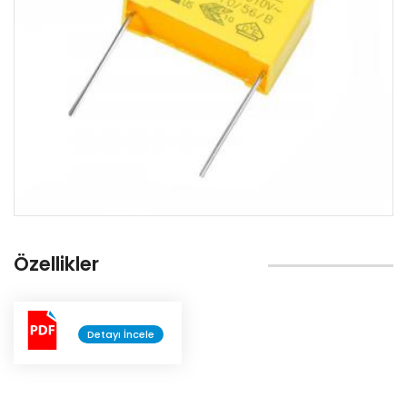
Klemens
Direnç
Diyot
Kristal
Led
Transistör
Özellikler
Voltaj Regülatörü
Entegre
Detayı İncele
Mosfet
Varistör