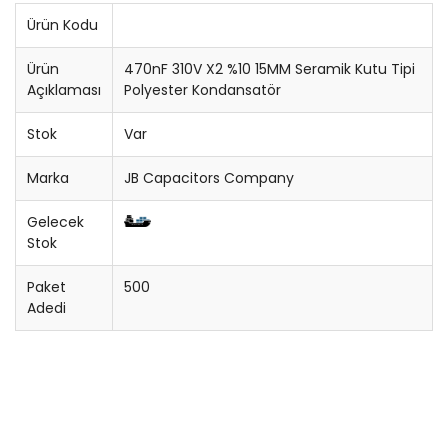
Ürün Kodu
Buzzer
Ürün
470nF 310V X2 %10 15MM Seramik Kutu Tipi
Konnektör
Açıklaması
Polyester Kondansatör
Stok
Var
Entegre Soketi
Marka
JB Capacitors Company
Trimpot
Gelecek
Sigorta
Stok
Potansiyometre
Paket
500
Adedi
Cihaz Düğmesi
Bobin
Lehim Teli