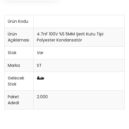
Buzzer
Ürün Kodu
Konnektör
Ürün
4.7nF 100V %5 5MM Şerit Kutu Tipi
Entegre Soketi
Açıklaması
Polyester Kondansatör
Trimpot
Stok
Var
Sigorta
Marka
ST
Gelecek
Potansiyometre
Stok
Cihaz Düğmesi
Paket
2.000
Adedi
Bobin
Lehim Teli