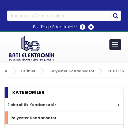
0533 270 72 71
Bizi Takip Edebilirsiniz !
Ürünler
Polyester Kondansatör
Kutu Tipi 
KATEGORİLER
Elektrolitik Kondansatör
Polyester Kondansatör