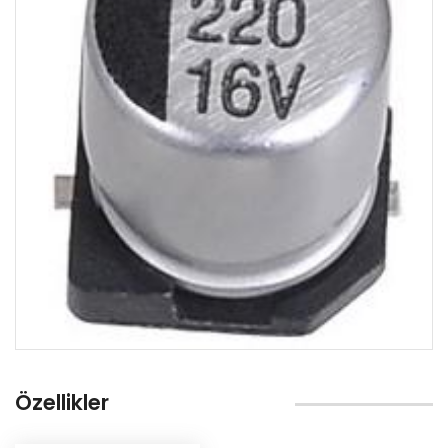
Direnç
Diyot
Kristal
Led
Transistör
Voltaj Regülatörü
Entegre
Mosfet
Varistör
Özellikler
Buzzer