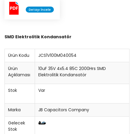
Detayı İncele
Konnektör
Entegre Soketi
SMD Elektrolitik Kondansatör
Trimpot
Sigorta
Ürün Kodu
JCS1V100M040054
Potansiyometre
Ürün
10uF 35V 4x5.4 85C 2000Hrs SMD
Açıklaması
Elektrolitik Kondansatör
Cihaz Düğmesi
Stok
Var
Bobin
Lehim Teli
Marka
JB Capacitors Company
Gelecek
Stok