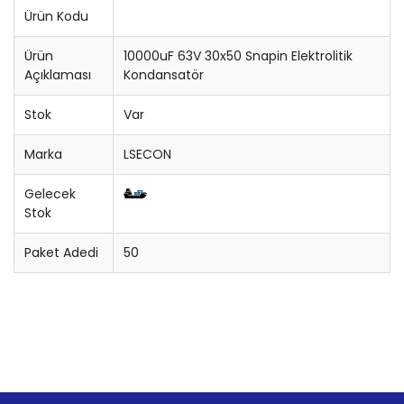
Ürün Kodu
Konnektör
Ürün
10000uF 63V 30x50 Snapin Elektrolitik
Açıklaması
Kondansatör
Entegre Soketi
Stok
Var
Trimpot
Marka
LSECON
Sigorta
Gelecek
Potansiyometre
Stok
Cihaz Düğmesi
Paket Adedi
50
Bobin
Lehim Teli