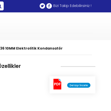
Bizi Takip Edebilirsiniz !
36 10MM Elektrolitik Kondansatör
zellikler
Detayı İncele