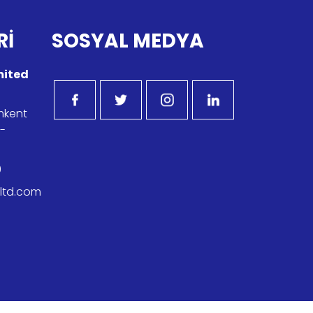
Rİ
SOSYAL MEDYA
imited
imkent
r-
9
kltd.com