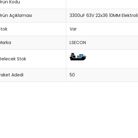
Ürün Kodu
Ürün Açıklaması
3300uF 63V 22x36 10MM Elektrol
Stok
Var
Marka
LSECON
Gelecek Stok
Paket Adedi
50