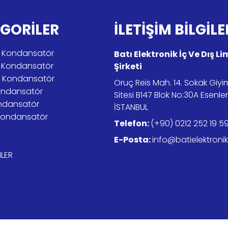
GORİLER
İLETİŞİM BİLGİLE
tik Kondansatör
Batı Elektronik İç Ve Dış L
r Kondansatör
Şirketi
er Kondansatör
Oruç Reis Mah. 14. Sokak Giy
ondansatör
Sitesi B147 Blok No:30A Esenle
ndansatör
İSTANBUL
Kondansatör
Telefon:
(+90) 0212 252 19 5
E-Posta:
info@batielektroni
LER