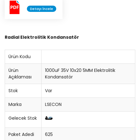
Detayı İncele
Konnektör
Entegre Soketi
Radial Elektrolitik Kondansatör
Trimpot
Sigorta
Ürün Kodu
Ürün
1000uF 35V 10x20 5MM Elektrolitik
Potansiyometre
Açıklaması
Kondansatör
Cihaz Düğmesi
Stok
Var
Bobin
Marka
LSECON
Lehim Teli
Gelecek Stok
Paket Adedi
625