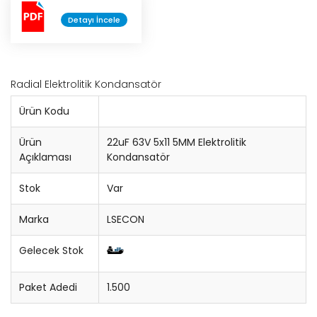
Detayı İncele
Konnektör
Entegre Soketi
Radial Elektrolitik Kondansatör
Trimpot
Ürün Kodu
Sigorta
Ürün
22uF 63V 5x11 5MM Elektrolitik
Açıklaması
Kondansatör
Potansiyometre
Stok
Var
Cihaz Düğmesi
Marka
LSECON
Bobin
Gelecek Stok
Lehim Teli
Paket Adedi
1.500